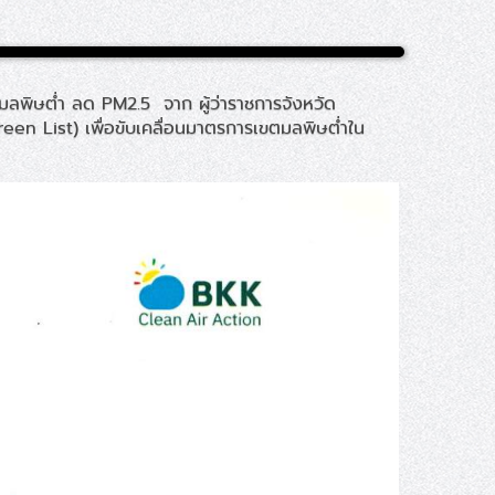
มลพิษต่ำ ลด PM2.5 จาก ผู้ว่าราชการจังหวัด
(Green List) เพื่อขับเคลื่อนมาตรการเขตมลพิษต่ำใน